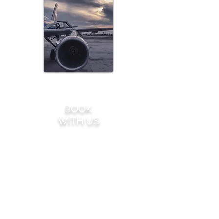
Let us help you
BOOK
WITH US