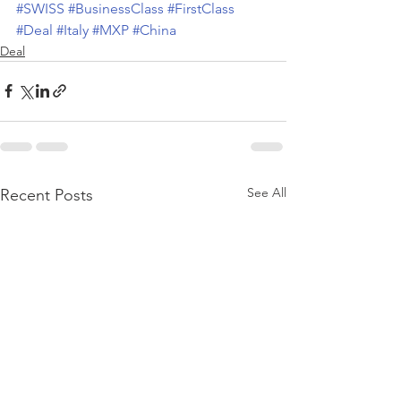
#SWISS
#BusinessClass
#FirstClass
#Deal
#Italy
#MXP
#China
Deal
See All
Recent Posts