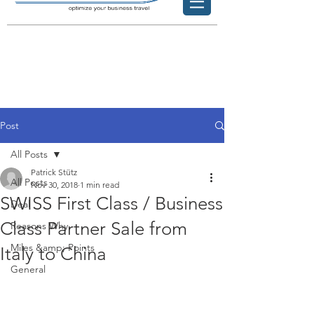
Post
All Posts
Patrick Stütz
All Posts
Nov 30, 2018
1 min read
SWISS First Class / Business
Deal
Class Partner Sale from
Reasons Why
Miles &amp; Points
Italy to China
General